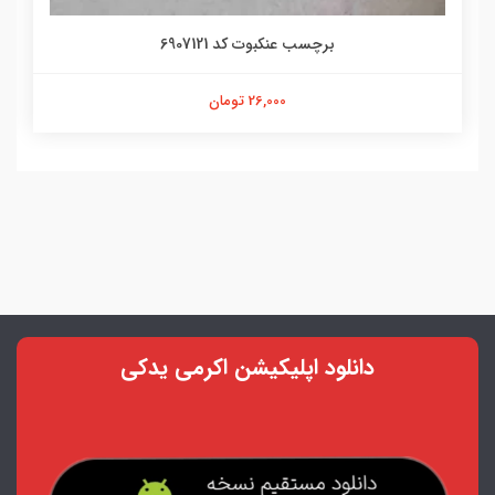
برچسب عنکبوت کد 6907121
26,000 تومان
دانلود اپلیکیشن اکرمی یدکی