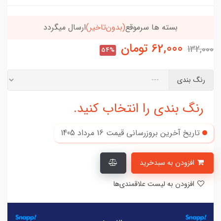
تاخیر)
ارسال میگردد
خریدتو به
5میلیون
برسون،ارسا
62,000
تومان
132,000
54%
رنگ بندی
رنگ بندی را انتخاب کنید.
تاریخ آخرین بروزرسانی قیمت
16 مرداد 1405
افزودن به سبدخرید
افزودن به لیست علاقمندی‌ها