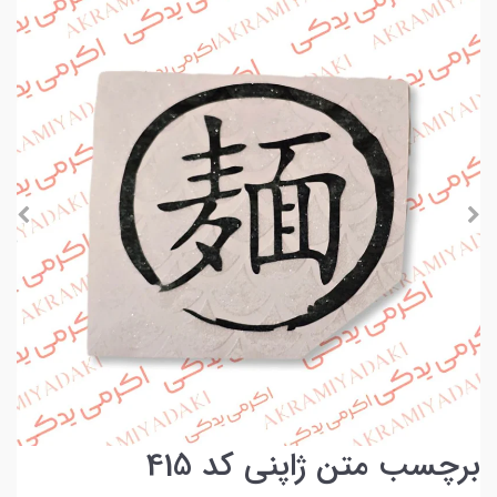
برچسب متن ژاپنی کد 415