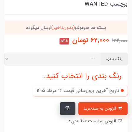
برچسب WANTED
تاخیر)
ارسال میگردد
خریدتو به
5میلیون
برسون،ارسا
62,000
تومان
132,000
54%
رنگ بندی
رنگ بندی را انتخاب کنید.
تاریخ آخرین بروزرسانی قیمت
14 مرداد 1405
افزودن به سبدخرید
افزودن به لیست علاقمندی‌ها