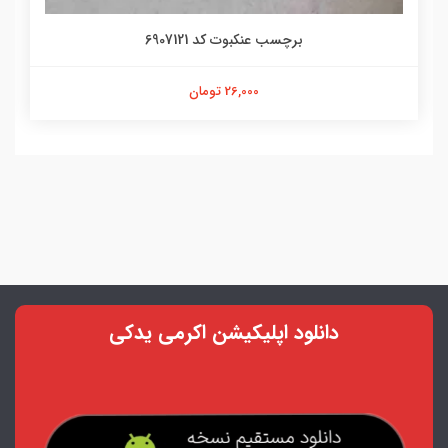
برچسب عنکبوت کد 6907121
26,000 تومان
دانلود اپلیکیشن اکرمی یدکی