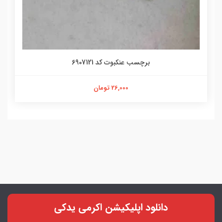
برچسب عنکبوت کد 6907121
26,000 تومان
دانلود اپلیکیشن اکرمی یدکی