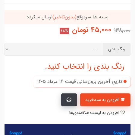
یگردد
خریدتو به
5میلیون
برسون،ارسالت‌رایگانه
45,000
تومان
138,000
68%
رنگ بندی
رنگ بندی را انتخاب کنید.
تاریخ آخرین بروزرسانی قیمت
16 مرداد 1405
افزودن به سبدخرید
افزودن به لیست علاقمندی‌ها