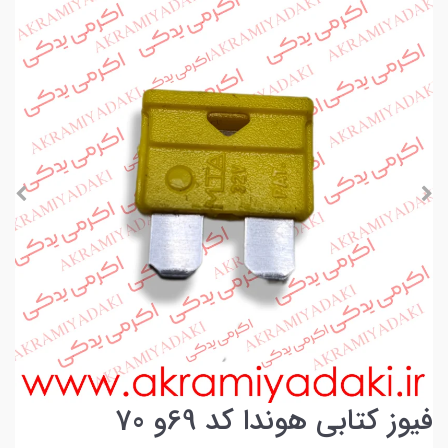
فیوز کتابی هوندا کد 69و 70