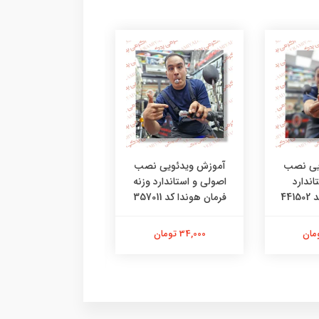
یی نصب
آموزش ویدئویی نصب
آموزش ویدئویی ن
اندارد
اصولی و استاندارد وزنه
اصولی و استاندار
44
فرمان هوندا کد 357011
لاستیک دسته فرمان 
خور کد 25401
34,000 تومان
42,000 تومان