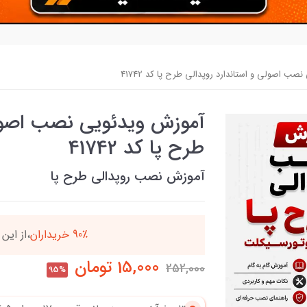
ب اصولی و استاندارد روپدالی طرح پا کد 41742
آموزش ویدئویی نصب اصولی
طرح پا کد 41742
آموزش نصب روپدالی طرح پا
ن
بسته ها سرموقع
(بدون
15,000
تومان
252,000
95%