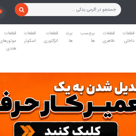
0
قطعات
قطعات
برچسب
برند
قطعات
قطعات
قطعات
داخلی
ظاهری
ها
ها
انژکتوری
اسکوتر
موتورهای
هندی