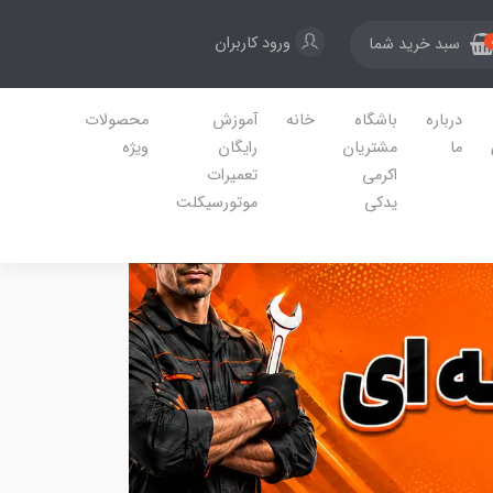
ورود کاربران
سبد خرید شما
درباره
باشگاه
خانه
آموزش
محصولات
ما
مشتریان
رایگان
ویژه
اکرمی
تعمیرات
یدکی
موتورسیکلت