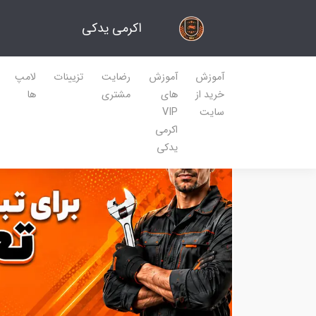
اکرمی یدکی
آموزش
آموزش
رضایت
تزیینات
لامپ
خرید از
های
مشتری
ها
سایت
VIP
اکرمی
یدکی