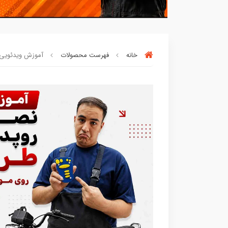
خانه
فهرست محصولات
آموزش ویدئویی نص
90٪ خریداران
،از این محصول راضی بود