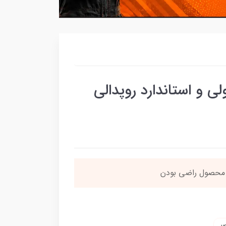
 و استاندارد روپدالی
‌تاخیر)
ارسال میگردد
خر