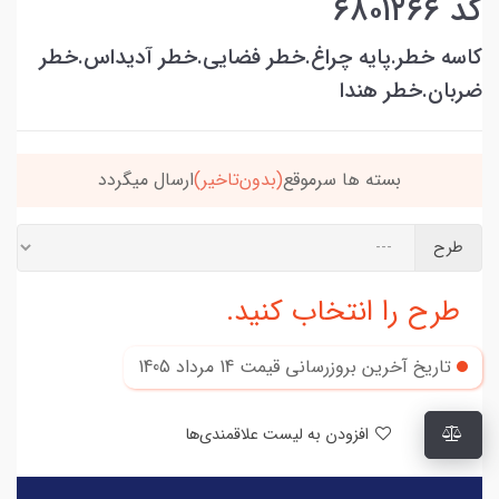
کد ۶۸۰۱۲۶۶
کاسه خطر.پایه چراغ.خطر فضایی.خطر آدیداس.خطر
ضربان.خطر هندا
خریدتو به
5میلیون
برسون،ارسالت‌رایگانه
طرح
طرح را انتخاب کنید.
تاریخ آخرین بروزرسانی قیمت
14 مرداد 1405
افزودن به لیست علاقمندی‌ها