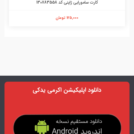
کارت سامورایی ژاپنی کد 130783558
125,000 تومان
دانلود اپلیکیشن اکرمی یدکی