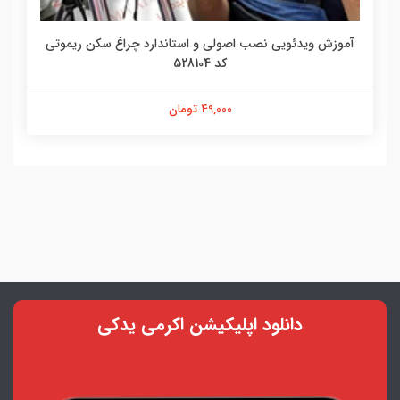
آموزش ویدئویی نصب اصولی و استاندارد چراغ سکن ریموتی
کد 528104
49,000 تومان
دانلود اپلیکیشن اکرمی یدکی