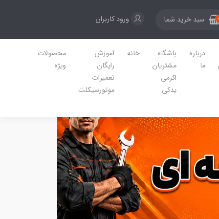
ورود کاربران
سبد خرید شما
درباره
باشگاه
خانه
آموزش
محصولات
ما
مشتریان
رایگان
ویژه
اکرمی
تعمیرات
یدکی
موتورسیکلت