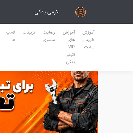
اکرمی یدکی
آموزش
آموزش
رضایت
تزیینات
لامپ
خرید از
های
مشتری
ها
سایت
VIP
اکرمی
یدکی