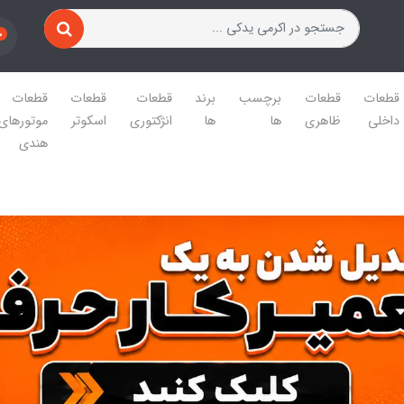
0
قطعات
قطعات
برچسب
برند
قطعات
قطعات
قطعات
داخلی
ظاهری
ها
ها
انژکتوری
اسکوتر
موتورهای
هندی