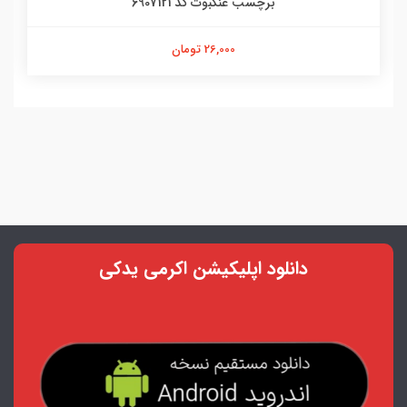
برچسب عنکبوت کد 6907121
26,000 تومان
دانلود اپلیکیشن اکرمی یدکی