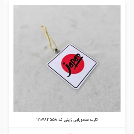
کارت سامورایی ژاپنی کد 130783558