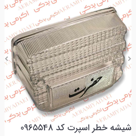
شیشه خطر اسپرت کد 0965548