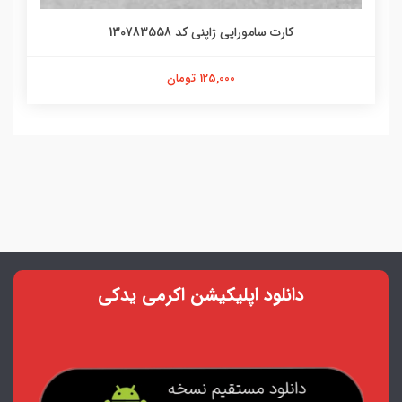
کارت سامورایی ژاپنی کد 130783558
125,000 تومان
دانلود اپلیکیشن اکرمی یدکی