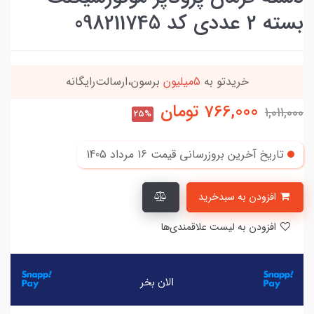
بسته 2 عددی کد 098211745
خریدتو به
5میلیون
برسون،ارسالت‌رایگانه
766,000
تومان
1,011,000
25%
تاریخ آخرین بروزرسانی قیمت
16 مرداد 1405
افزودن به سبدخرید
افزودن به لیست علاقمندی‌ها