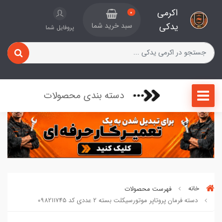
اکرمی
0
یدکی
سبد خرید شما
پروفایل شما
دسته بندی محصولات
خانه
فهرست محصولات
دسته فرمان پروتاپر موتورسیکلت بسته 2 عددی کد 098211745