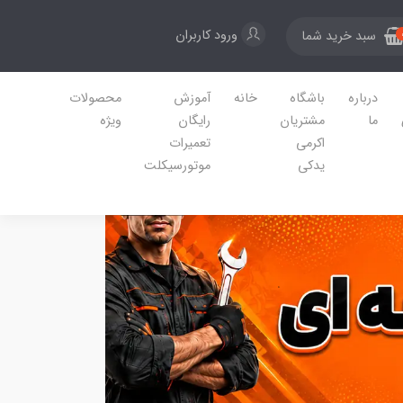
ورود کاربران
سبد خرید شما
درباره
باشگاه
خانه
آموزش
محصولات
ما
مشتریان
رایگان
ویژه
اکرمی
تعمیرات
یدکی
موتورسیکلت