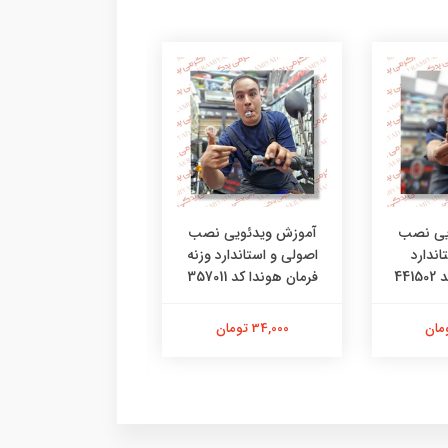
یی نصب
آموزش ویدئویی نصب
آموزش ویدئویی ن
اندارد
اصولی و استاندارد وزنه
اصولی و استاندار
44
فرمان هوندا کد 357011
لاستیک دسته فرمان 
خور کد 25401
34,000 تومان
42,000 تومان