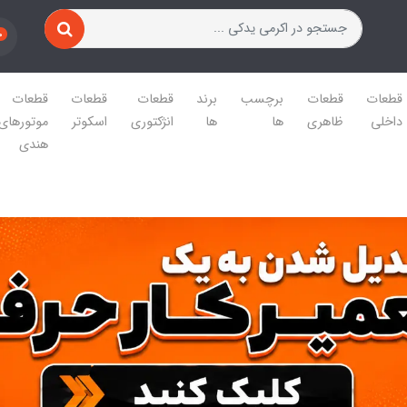
0
قطعات
قطعات
برچسب
برند
قطعات
قطعات
قطعات
داخلی
ظاهری
ها
ها
انژکتوری
اسکوتر
موتورهای
هندی