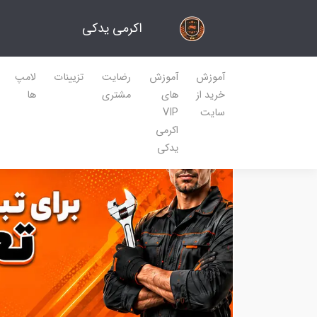
اکرمی یدکی
آموزش
آموزش
رضایت
تزیینات
لامپ
خرید از
های
مشتری
ها
سایت
VIP
اکرمی
یدکی