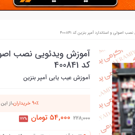
 اصولی و استاندارد آمپر بنزین کد 400841
آموزش ویدئویی نصب اصولی 
کد 400841
آموزش عیب یابی آمپر بنزین
90٪ خریداران
،از ای
54,000
تومان
228,000
77%