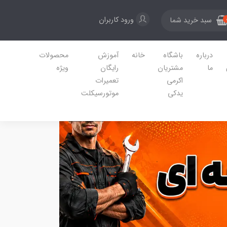
ورود کاربران
سبد خرید شما
درباره
باشگاه
خانه
آموزش
محصولات
ما
مشتریان
رایگان
ویژه
اکرمی
تعمیرات
یدکی
موتورسیکلت