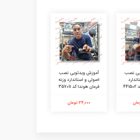
یی نصب
آموزش ویدئویی نصب
آموزش ویدئویی ن
اندارد
اصولی و استاندارد وزنه
اصولی و استاندار
44
فرمان هوندا کد 357011
لاستیک دسته فرمان 
خور کد 25401
34,000 تومان
42,000 تومان