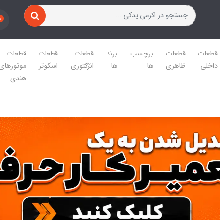
0
قطعات
قطعات
برچسب
برند
قطعات
قطعات
قطعات
داخلی
ظاهری
ها
ها
انژکتوری
اسکوتر
موتورهای
هندی