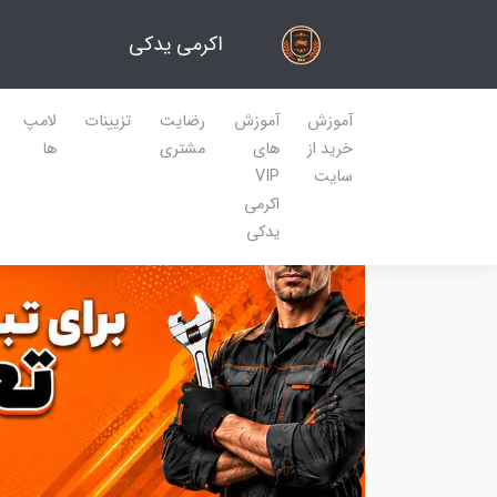
اکرمی یدکی
آموزش
آموزش
رضایت
تزیینات
لامپ
خرید از
های
مشتری
ها
سایت
VIP
اکرمی
یدکی