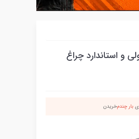
 و استاندارد چراغ
ن محصول راضی بودن
بس