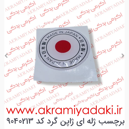
برچسب ژله ای ژاپن گرد کد 9040213