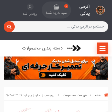
اکرمی
0
یدکی
سبد خرید شما
پروفایل شما
دسته بندی محصولات
خانه
فهرست محصولات
برچسب ژله ای ژاپن گرد کد 9040213