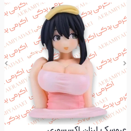
عروسک لرزان اکسسوری