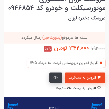
موتورسیکلت و خودرو کد 0946854
عروسک دختره لرزان
خریدتو به
5میلیون
برسون،ارسالت‌رایگانه
342,000
تومان
793,000
57%
تاریخ آخرین بروزرسانی قیمت
18 مرداد 1405
افزودن به سبدخرید
افزودن به لیست علاقمندی‌ها