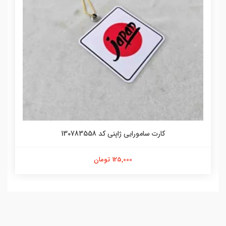
کارت سامورایی ژاپنی کد 130783558
125,000 تومان