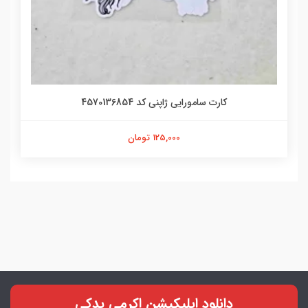
کارت سامورایی ژاپنی کد 588423658
125,000 تومان
دانلود اپلیکیشن اکرمی یدکی