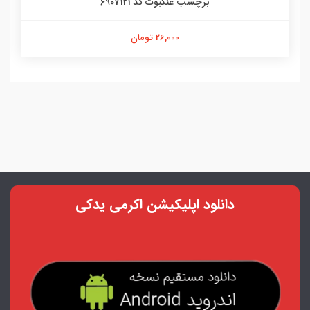
برچسب عنکبوت کد 6907121
26,000 تومان
دانلود اپلیکیشن اکرمی یدکی