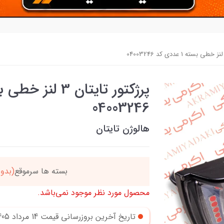
04003246
هالوژن تایتان
دد
خریدتو به
5میلیون
بر
محصول مورد نظر موجود نمی‌باشد.
تاریخ آخرین بروزرسانی قیمت
14 مرداد 1405