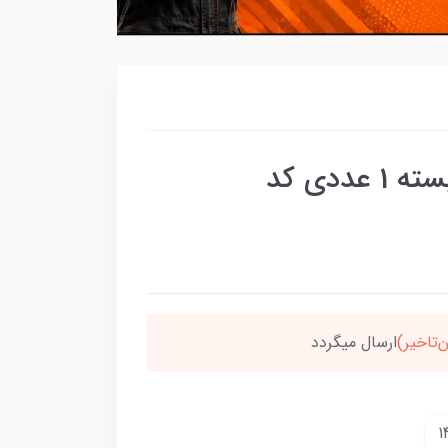
پرژکتور تایتان 3 لنز خطی بسته 1 عددی کد
سون،ارسالت‌رایگانه