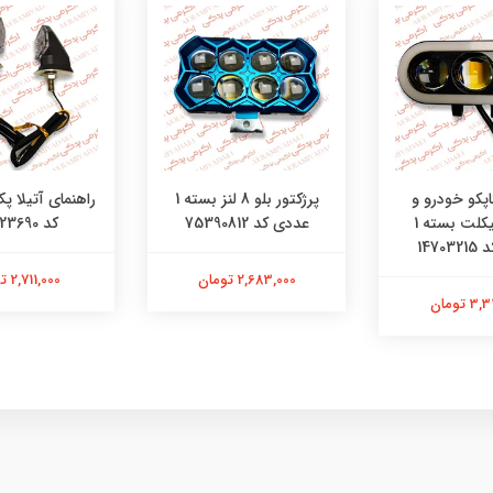
اپکو خودرو و
پرژکتور بلو 8 لنز بسته 1
موتورسیکلت بسته 1
عددی کد 75390812
کد 08523690
1470
2,683,000 تومان
2,711,000 تومان
 تومان