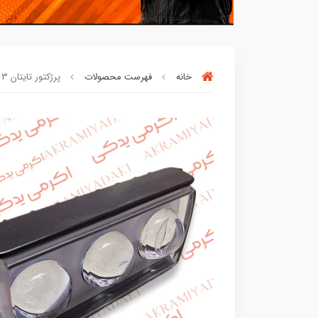
خانه
فهرست محصولات
پرژکتور تایتان 3 لنز خطی بسته 1 عددی کد 04003246
بسته ها سرموقع
(بدون‌تاخیر)
ارسال میگر