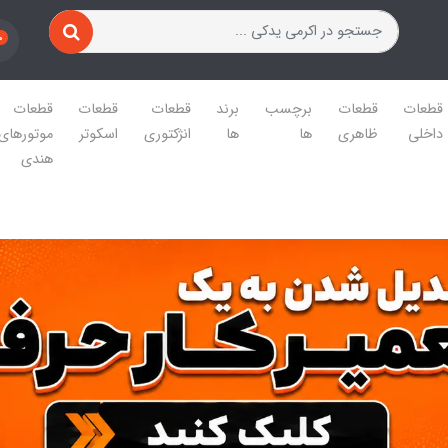
0
قطعات
قطعات
برچسب
برند
قطعات
قطعات
قطعات
داخلی
ظاهری
ها
ها
انژکتوری
اسکوتر
موتورهای
هندی