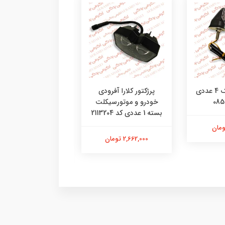
راهنمای آتیلا پک 4 عددی
پرژکتور کلارا آفرودی
پرژکتور ساواش طرح 
خودرو و موتورسیکلت
کاسکت موتورسیکل
بسته 1 عددی کد 2113204
خودرو بسته 1
41410095
2,662,000 تومان
3,050,000 تومان