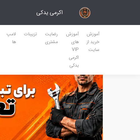
اکرمی یدکی
آموزش
آموزش
رضایت
تزیینات
لامپ
خرید از
های
مشتری
ها
سایت
VIP
اکرمی
یدکی