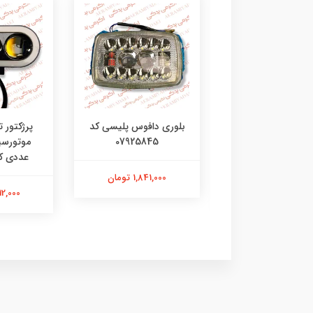
کلید پرژکتور جورجیا 3
بلوری دافوس پلیسی کد
پرژکتور ت
حالته بسته 1 عددی کد
07925845
04921811
عددی کد 3215
1,841,000 تومان
1,117,000 تومان
3,312,000