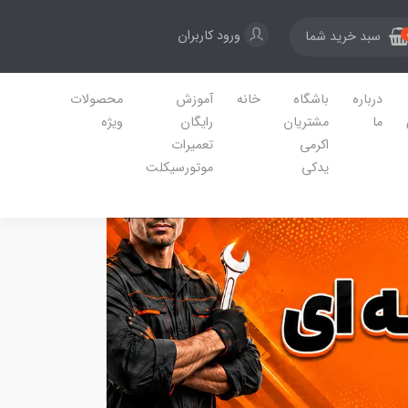
ورود کاربران
سبد خرید شما
درباره
باشگاه
خانه
آموزش
محصولات
ما
مشتریان
رایگان
ویژه
اکرمی
تعمیرات
یدکی
موتورسیکلت