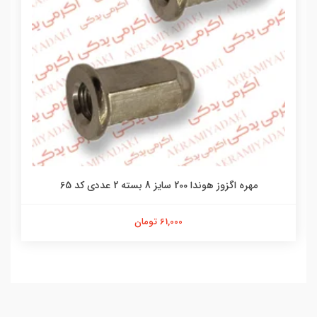
مهره اگزوز هوندا 200 سایز 8 بسته 2 عددی کد 65
61,000 تومان