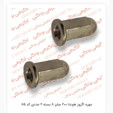
مهره اگزوز هوندا 200 سایز 8 بسته 2 عددی کد 65