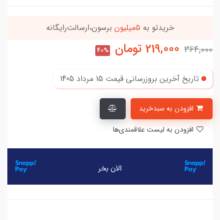
میلیون
برسون،ارسالت‌رایگانه
این کالا رو میت
219,000
تومان
364,000
40%
تاریخ آخرین بروزرسانی قیمت
15 مرداد 1405
افزودن به سبدخرید
افزودن به لیست علاقمندی‌ها