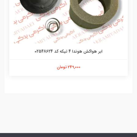
ابر هواکش هوندا 4 تیکه کد 02548624
249,000 تومان