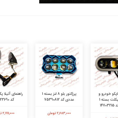
اپکو خودرو و
پرژکتور بلو 8 لنز بسته 1
موتورسیکلت بسته 1
عددی کد 75390812
کد 08523690
1470
2,683,000 تومان
2,711,000 تومان