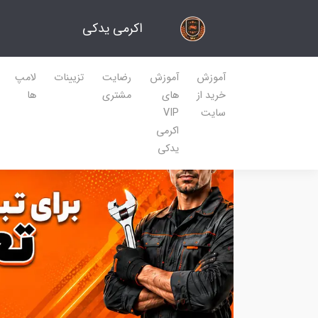
اکرمی یدکی
آموزش
آموزش
رضایت
تزیینات
لامپ
خرید از
های
مشتری
ها
سایت
VIP
اکرمی
یدکی