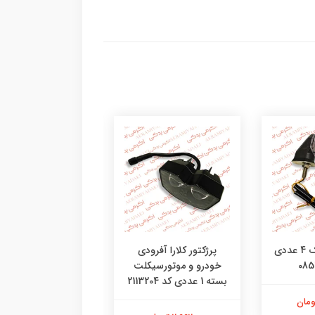
راهنمای آتیلا پک 4 عددی
پرژکتور کلارا آفرودی
پرژکتور ساواش طرح 
خودرو و موتورسیکلت
کاسکت موتورسیکل
بسته 1 عددی کد 2113204
خودرو بسته 1
41410095