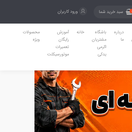
ورود کاربران
سبد خرید شما
درباره
باشگاه
خانه
آموزش
محصولات
ما
مشتریان
رایگان
ویژه
اکرمی
تعمیرات
یدکی
موتورسیکلت