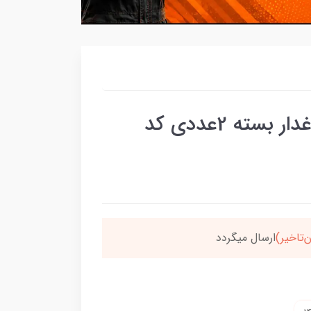
شبرنگ گوشواره ترانجو چراغدار بسته 2عددی کد
سون،ارسالت‌رایگانه