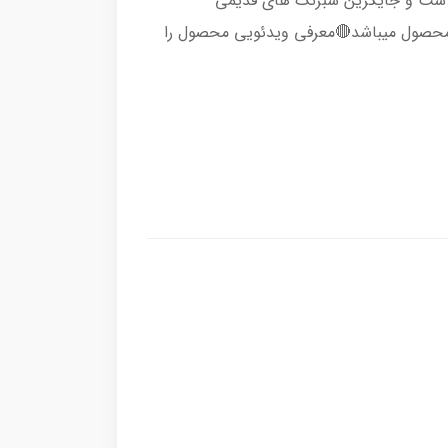
لاست و جایگزین شبرنگ های قدیمی
ده،قیمت 2 عدد از این محصول میباشد🔴معرفی ویدئویی محصول را