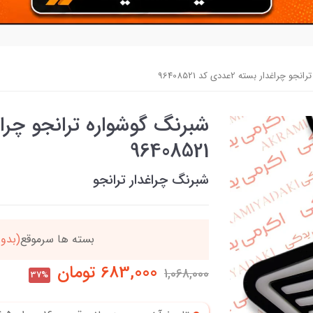
اغدار بسته 2عددی کد 96408521
96408521
شبرنگ چراغدار ترانجو
دد
خریدتو به
5میلیون
بر
683,000
تومان
1,068,000
37%