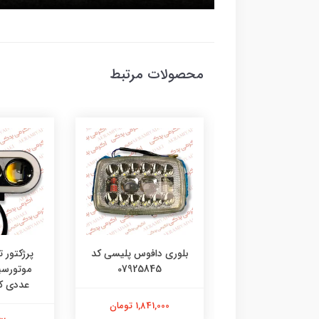
محصولات مرتبط
کلید پرژکتور جورجیا 3
بلوری دافوس پلیسی کد
پرژکتور ت
حالته بسته 1 عددی کد
07925845
04921811
عددی کد 3215
1,841,000 تومان