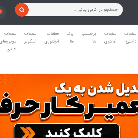
0
قطعات
قطعات
برچسب
برند
قطعات
قطعات
قطعات
داخلی
ظاهری
ها
ها
انژکتوری
اسکوتر
موتورهای
هندی