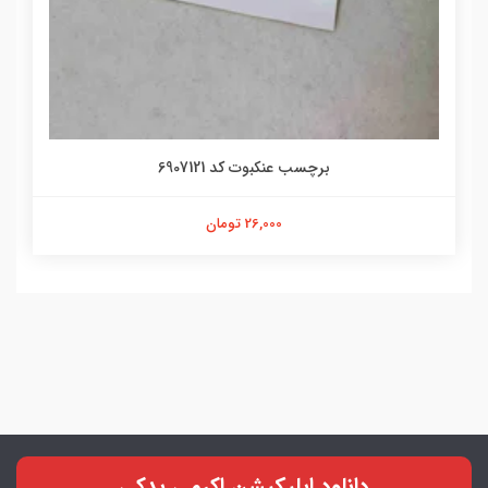
برچسب عنکبوت کد 6907121
26,000 تومان
دانلود اپلیکیشن اکرمی یدکی