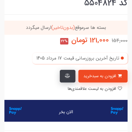
کد 5504824
موقع
(بدون‌تاخیر)
ارسال میگردد
خریدتو به
5میلیون
121,000
تومان
154,000
22%
تاریخ آخرین بروزرسانی قیمت
17 مرداد 1405
افزودن به سبدخرید
افزودن به لیست علاقمندی‌ها