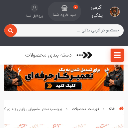
اکرمی
0
یدکی
سبد خرید شما
پروفایل شما
دسته بندی محصولات
خانه
فهرست محصولات
برچسب دختر سامورایی ژاپنی ژله ای کد 5504824