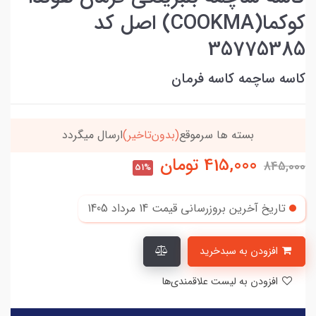
کوکما(COOKMA) اصل کد
35775385
کاسه ساچمه کاسه فرمان
تاخیر)
ارسال میگردد
خریدتو به
5میلیون
برسون،ارسا
415,000
تومان
845,000
51%
تاریخ آخرین بروزرسانی قیمت
14 مرداد 1405
افزودن به سبدخرید
افزودن به لیست علاقمندی‌ها