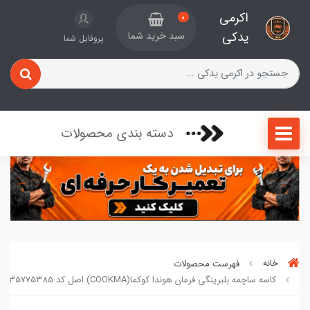
اکرمی
0
یدکی
سبد خرید شما
پروفایل شما
دسته بندی محصولات
خانه
فهرست محصولات
کاسه ساچمه بلبرینگی فرمان هوندا کوکما(COOKMA) اصل کد 35775385