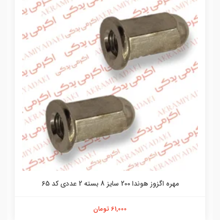
مهره اگزوز هوندا 200 سایز 8 بسته 2 عددی کد 65
61,000 تومان