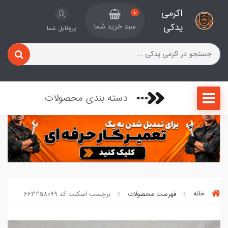
اکرمی
0
یدکی
سبد خرید شما
پروفایل شما
دسته بندی محصولات
خانه
فهرست محصولات
برچسب اسکلت کد 663258099