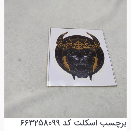
برچسب اسکلت کد 663258099