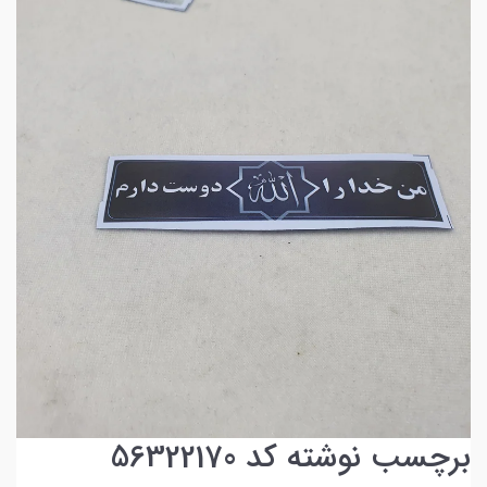
برچسب نوشته کد 56322170