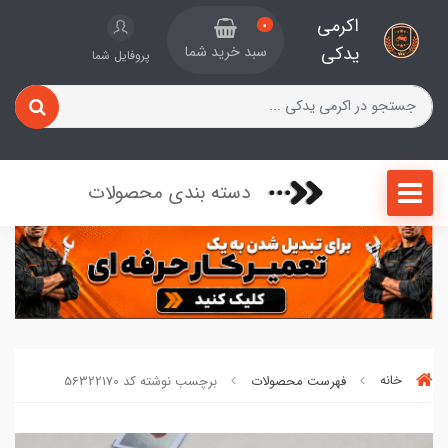
اکرمی
0
یدکی
سبد خرید شما
پروفایل شما
دسته بندی محصولات
خانه
فهرست محصولات
برچسب نوشته کد 56322170