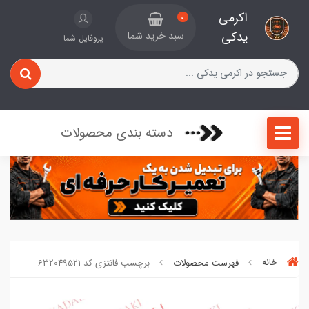
اکرمی
0
یدکی
سبد خرید شما
پروفایل شما
دسته بندی محصولات
خانه
فهرست محصولات
برچسب فانتزی کد 632049521