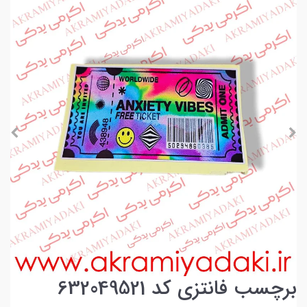
برچسب فانتزی کد 632049521