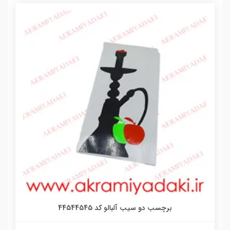
برچسب دو سیب آلبالو کد 44544545