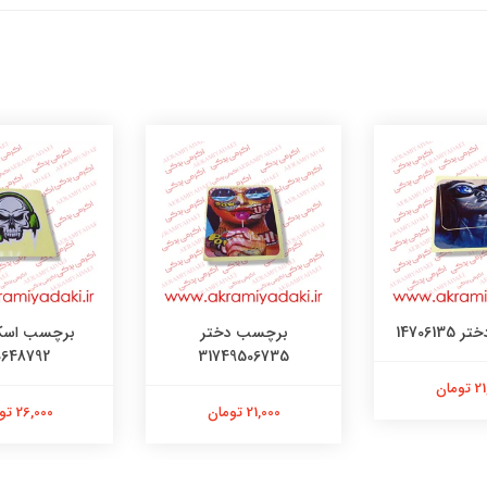
147061
برچسب دختر
برچسب اسک
0648792
31749506735
ومان
21,000 تومان
26,000 تومان