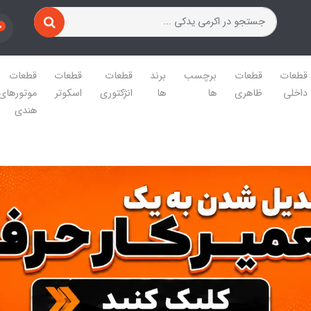
0
قطعات
قطعات
برچسب
برند
قطعات
قطعات
قطعات
داخلی
ظاهری
ها
ها
انژکتوری
اسکوتر
موتورهای
هندی