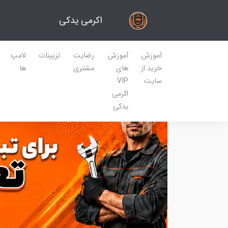
اکرمی یدکی
آموزش
آموزش
رضایت
تزیینات
لامپ
خرید از
های
مشتری
ها
سایت
VIP
اکرمی
یدکی