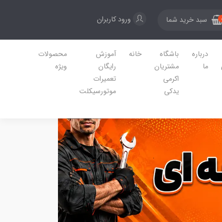
ورود کاربران
سبد خرید شما
درباره
باشگاه
خانه
آموزش
محصولات
ما
مشتریان
رایگان
ویژه
اکرمی
تعمیرات
یدکی
موتورسیکلت