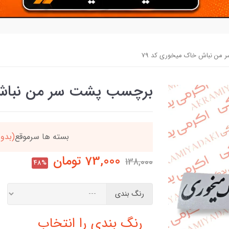
من نباش خاک میخوری کد 79
برچسب پشت سر من نباش 
دد
خریدتو به
5میلیون
بر
73,000
تومان
138,000
48%
رنگ بندی
رنگ بندی را انتخاب