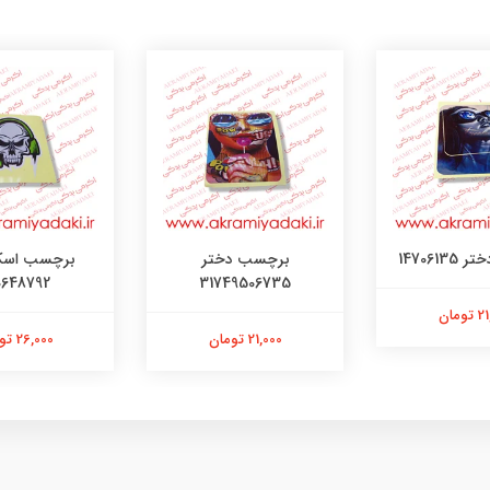
147061
برچسب دختر
برچسب اسک
0648792
31749506735
ومان
21,000 تومان
26,000 تومان