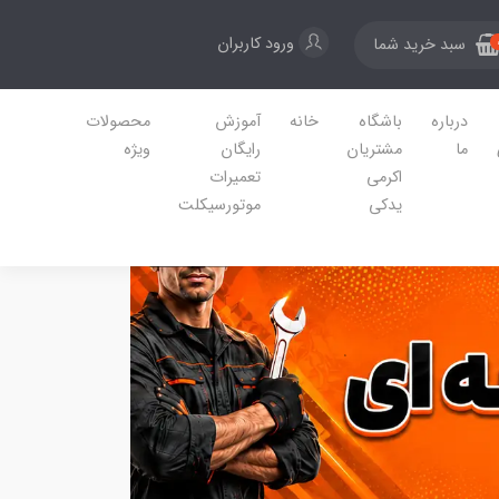
ورود کاربران
سبد خرید شما
درباره
باشگاه
خانه
آموزش
محصولات
ما
مشتریان
رایگان
ویژه
اکرمی
تعمیرات
یدکی
موتورسیکلت