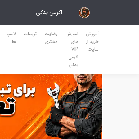
اکرمی یدکی
آموزش
آموزش
رضایت
تزیینات
لامپ
خرید از
های
مشتری
ها
سایت
VIP
اکرمی
یدکی