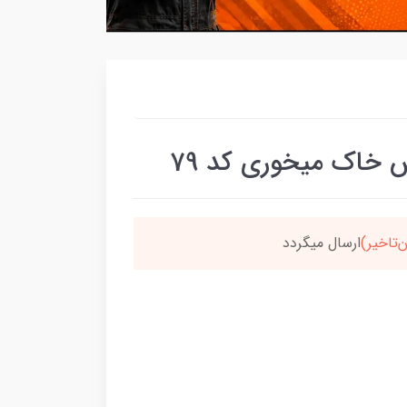
خاک میخوری کد 79
سون،ارسالت‌رایگانه