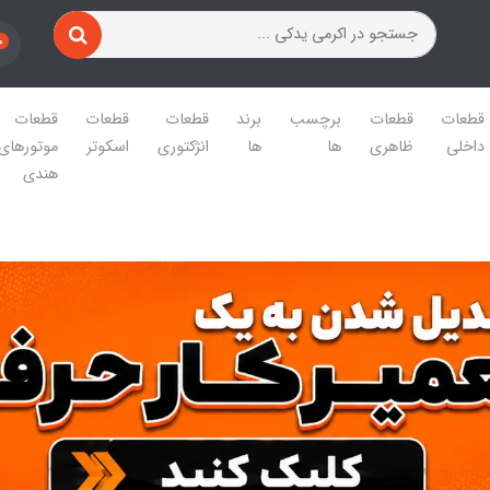
0
قطعات
قطعات
برچسب
برند
قطعات
قطعات
قطعات
داخلی
ظاهری
ها
ها
انژکتوری
اسکوتر
موتورهای
هندی