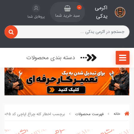
اکرمی
0
یدکی
سبد خرید شما
پروفایل شما
دسته بندی محصولات
خانه
فهرست محصولات
برچسب اخطار کله چراغ اپاچی کد 065