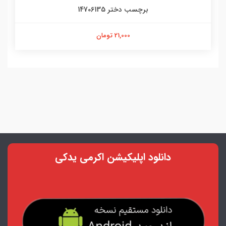
برچسب دختر 14706135
21,000 تومان
دانلود اپلیکیشن اکرمی یدکی