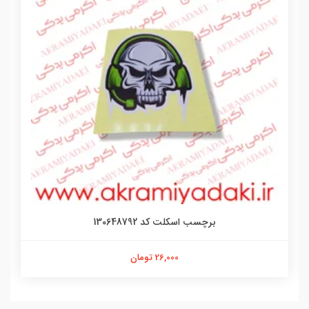
 اسکلت کد 130648792
برچسب گربه ک
26,000 تومان