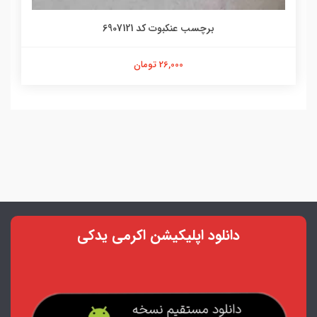
برچسب عنکبوت کد 6907121
26,000 تومان
دانلود اپلیکیشن اکرمی یدکی