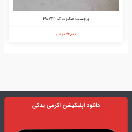
برچسب عنکبوت کد 6907121
26,000 تومان
دانلود اپلیکیشن اکرمی یدکی