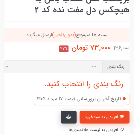
هیچکس دل مفت نده کد 2
د
خریدتو به
5میلیون
برسون،ارسالت‌رایگانه
73,000
تومان
136,000
47%
رنگ بندی
رنگ بندی را انتخاب کنید.
تاریخ آخرین بروزرسانی قیمت
17 مرداد 1405
افزودن به سبدخرید
افزودن به لیست علاقمندی‌ها