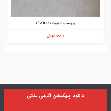
برچسب عنکبوت کد 6907121
26,000 تومان
دانلود اپلیکیشن اکرمی یدکی