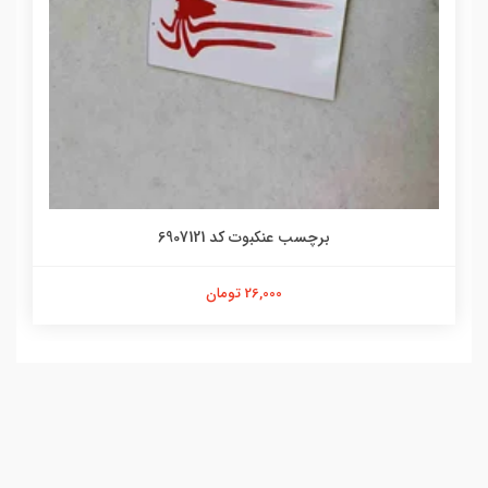
برچسب عنکبوت کد 6907121
26,000 تومان