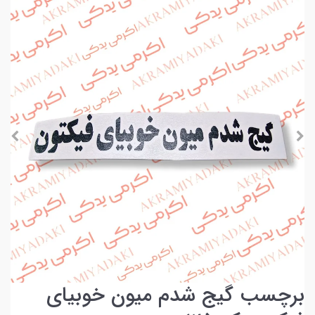
برچسب گیج شدم میون خوبیای