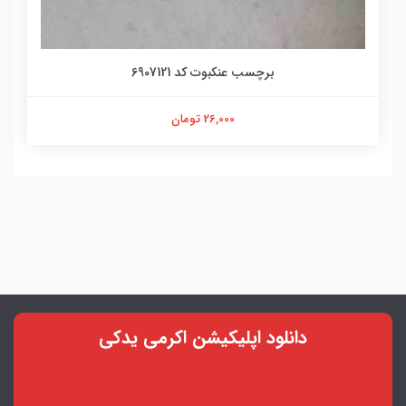
برچسب عنکبوت کد 6907121
26,000 تومان
دانلود اپلیکیشن اکرمی یدکی