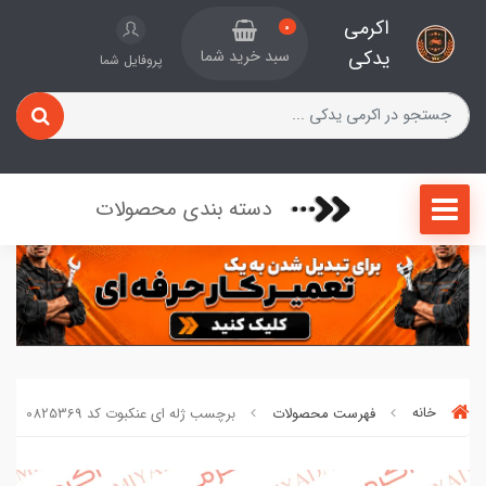
اکرمی
0
یدکی
سبد خرید شما
پروفایل شما
دسته بندی محصولات
خانه
فهرست محصولات
برچسب ژله ای عنکبوت کد 0825369