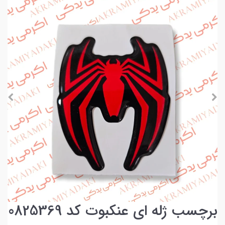
برچسب ژله ای عنکبوت کد 0825369