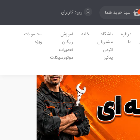
ورود کاربران
سبد خرید شما
درباره
باشگاه
خانه
آموزش
محصولات
ما
مشتریان
رایگان
ویژه
اکرمی
تعمیرات
یدکی
موتورسیکلت