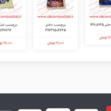
147061
برچسب دختر
برچسب اسک
0648792
31749506735
ومان
21,000 تومان
26,000 تومان