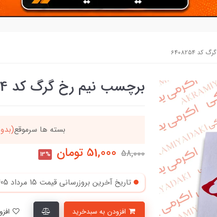
د 6408254
برچسب نیم رخ گرگ کد 6408254
دد
خریدتو به
5میلیون
ب
51,000
تومان
58,000
13%
تاریخ آخرین بروزرسانی قیمت
15 مرداد 1405
افزودن به سبدخرید
افزودن به لیست علاقمندی‌ها