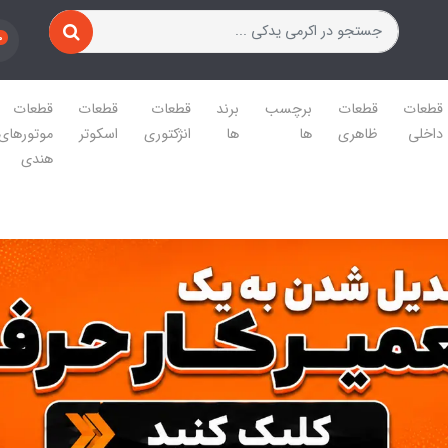
0
قطعات
قطعات
برچسب
برند
قطعات
قطعات
قطعات
داخلی
ظاهری
ها
ها
انژکتوری
اسکوتر
موتورهای
هندی