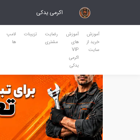
اکرمی یدکی
آموزش
آموزش
رضایت
تزیینات
لامپ
خرید از
های
مشتری
ها
سایت
VIP
اکرمی
یدکی