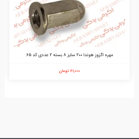
مهره اگزوز هوندا 200 سایز 8 بسته 2 عددی کد 65
61,000 تومان