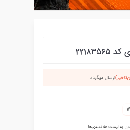
221835
برسون،ارسالت‌رایگانه