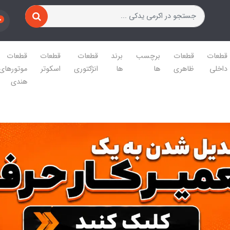
0
قطعات
قطعات
برچسب
برند
قطعات
قطعات
قطعات
داخلی
ظاهری
ها
ها
انژکتوری
اسکوتر
موتورهای
هندی