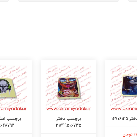
147061
برچسب دختر
برچسب اسک
0648792
31749506735
ومان