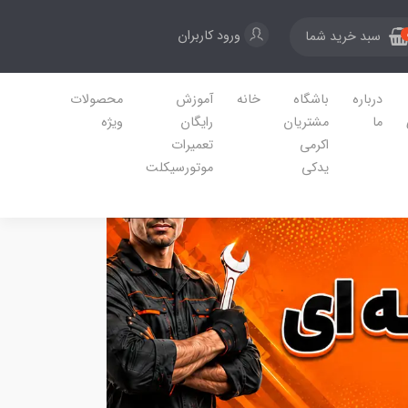
ورود کاربران
سبد خرید شما
درباره
باشگاه
خانه
آموزش
محصولات
ما
مشتریان
رایگان
ویژه
اکرمی
تعمیرات
یدکی
موتورسیکلت