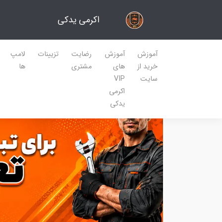
اکرمی یدکی
آموزش
آموزش
رضایت
تزیینات
لامپ
خرید از
های
مشتری
ها
سایت
VIP
اکرمی
یدکی