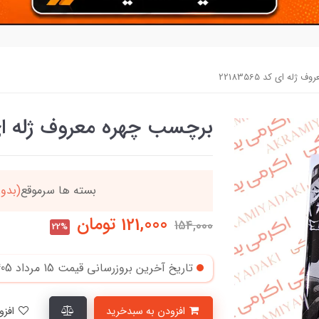
له ای کد 22183565
برچسب چهره معروف ژله ای کد 65
ردد
خریدتو به
5میلیون
121,000
تومان
154,000
22%
تاریخ آخرین بروزرسانی قیمت
15 مرداد 1405
افزودن به سبدخرید
افزودن به لیست علاقمندی‌ها