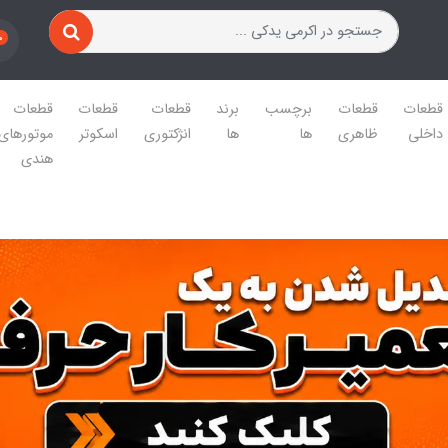
0
قطعات
قطعات
برچسب
برند
قطعات
قطعات
قطعات
داخلی
ظاهری
ها
ها
انژکتوری
اسکوتر
موتورهای
هندی