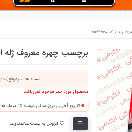
له ای کد 41143565
برچسب چهره معروف ژله ای کد 65
ل میگردد
خریدتو به
5میلیون
محصول مورد نظر موجود نمی‌باشد.
تاریخ آخرین بروزرسانی قیمت
15 مرداد 1405
افزودن به لیست علاقمندی‌ها