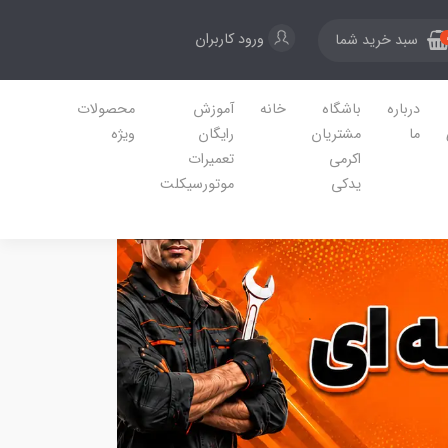
ورود کاربران
سبد خرید شما
درباره
باشگاه
خانه
آموزش
محصولات
ما
مشتریان
رایگان
ویژه
اکرمی
تعمیرات
یدکی
موتورسیکلت