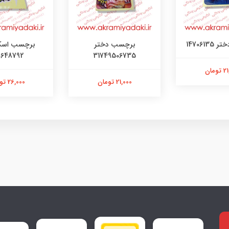
147061
برچسب دختر
برچسب اسک
0648792
31749506735
ومان
21,000 تومان
26,000 تومان