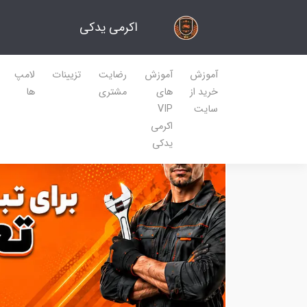
اکرمی یدکی
آموزش
آموزش
رضایت
تزیینات
لامپ
خرید از
های
مشتری
ها
سایت
VIP
اکرمی
یدکی