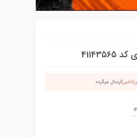
411435
برسون،ارسالت‌رایگانه