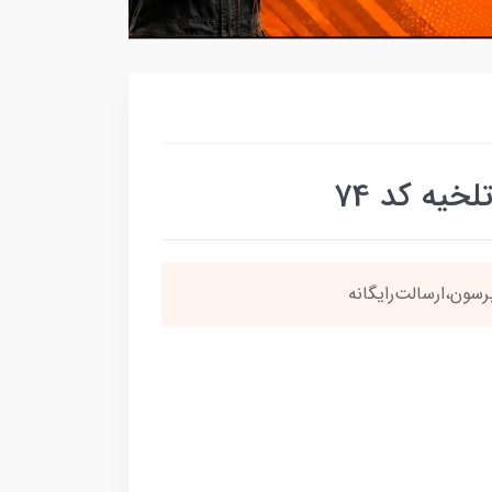
یه کد 74
سون،ارسالت‌رایگانه