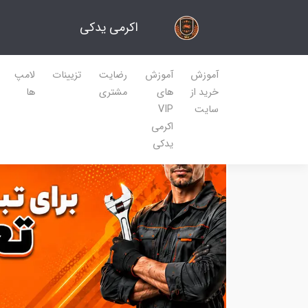
اکرمی یدکی
آموزش
آموزش
رضایت
تزیینات
لامپ
خرید از
های
مشتری
ها
سایت
VIP
اکرمی
یدکی