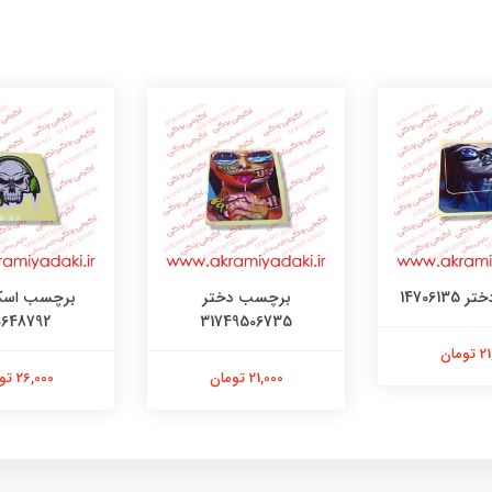
ب دختر
برچسب اسکلت کد
برچسب گرب
۰۱۲۵۴۲۳
130648792
3174950
ومان
26,000 تومان
21,000 تومان