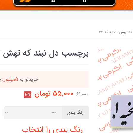
ه تهش تلخیه کد 74
برچسب دل نبند که تهش تلخ
دد
خریدتو به
5میلیون
بر
55,000
تومان
61,000
10%
رنگ بندی
رنگ بندی را انتخاب