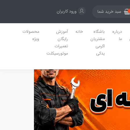
ورود کاربران
سبد خرید شما
درباره
باشگاه
خانه
آموزش
محصولات
ما
مشتریان
رایگان
ویژه
اکرمی
تعمیرات
یدکی
موتورسیکلت