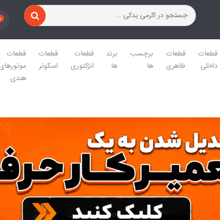
0
قطعات
قطعات
برچسب
برند
قطعات
قطعات
قطعات
داخلی
ظاهری
ها
ها
انژکتوری
اسکوتر
موتورهای
هندی