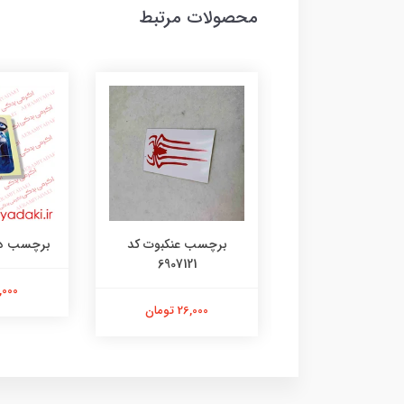
محصولات مرتبط
چسب عنکبوت کد
برچسب دختر 14706135
برچس
6735
6907121
21,000 تومان
26,000 تومان
21,000 ت