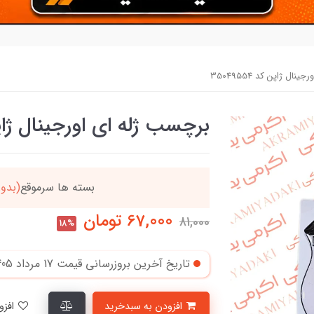
ال ژاپن کد 35049554
برچسب ژله ای اورجینال ژاپن کد 4
دد
خریدتو به
5میلیون
بر
67,000
تومان
81,000
18%
تاریخ آخرین بروزرسانی قیمت
17 مرداد 1405
افزودن به سبدخرید
افزودن به لیست علاقمندی‌ها