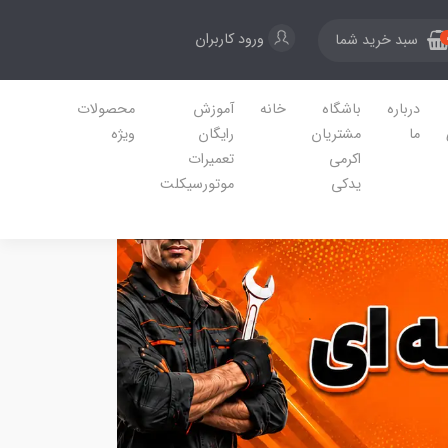
ورود کاربران
سبد خرید شما
درباره
باشگاه
خانه
آموزش
محصولات
ما
مشتریان
رایگان
ویژه
اکرمی
تعمیرات
یدکی
موتورسیکلت