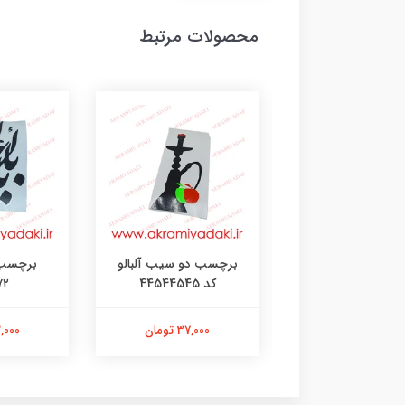
محصولات مرتبط
سب تنه موتور کد
برچسب دو سیب آلبالو
برچسب 
888762145
کد 44544545
۷۲
37,000 تومان
37,000 تومان
32,000 ت