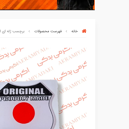
خانه
فهرست محصولات
برچسب ژله ای اورجین
بسته ها سرموقع
(بدون‌تاخیر)
ارسال میگر