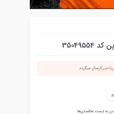
3504955
سون،ارسالت‌رایگانه