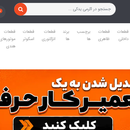
0
قطعات
قطعات
برچسب
برند
قطعات
قطعات
قطعات
داخلی
ظاهری
ها
ها
انژکتوری
اسکوتر
موتورهای
هندی