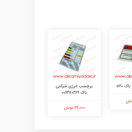
ک o20
برچسب انرژی شرکتی
برچسب شرکتی، ور
باک 001370269
158,000 تومان
32,000 تومان