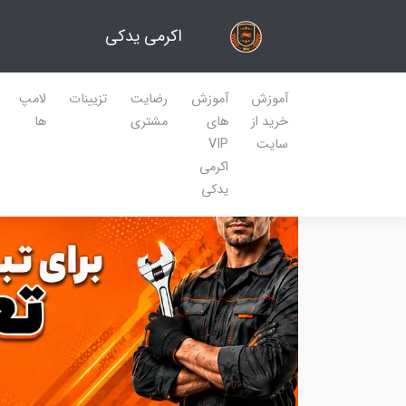
اکرمی یدکی
آموزش
آموزش
رضایت
تزیینات
لامپ
خرید از
های
مشتری
ها
سایت
VIP
اکرمی
یدکی