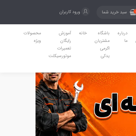
ورود کاربران
سبد خرید شما
درباره
باشگاه
خانه
آموزش
محصولات
ما
مشتریان
رایگان
ویژه
اکرمی
تعمیرات
یدکی
موتورسیکلت