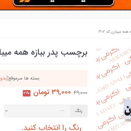
مه میبازن کد 302
برچسب پدر ببازه همه میبازن 
تاخیر)
ارسال میگردد
خری
39,000
تومان
49,000
21%
رنگ
رنگ را انتخاب کنید.