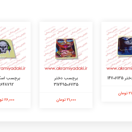
147061
برچسب دختر
برچسب اسک
0648792
31749506735
ومان
21,000 تومان
26,000 تومان