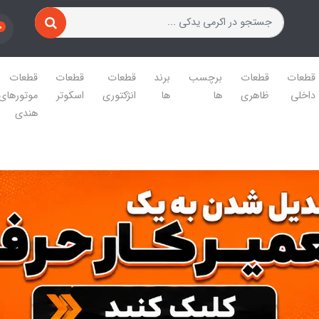
0
قطعات
قطعات
برچسب
برند
قطعات
قطعات
قطعات
داخلی
ظاهری
ها
ها
انژکتوری
اسکوتر
موتورهای
هندی