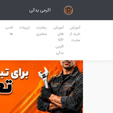
اکرمی یدکی
آموزش
آموزش
رضایت
تزیینات
لامپ
خرید از
های
مشتری
ها
سایت
VIP
اکرمی
یدکی