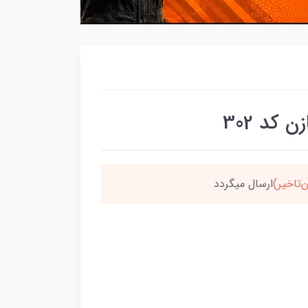
کد 302
دتو به
5میلیون
برسون،ارسالت‌رایگانه