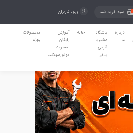
ورود کاربران
سبد خرید شما
درباره
باشگاه
خانه
آموزش
محصولات
ما
مشتریان
رایگان
ویژه
اکرمی
تعمیرات
یدکی
موتورسیکلت