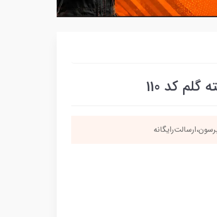
لم کد 110
سون،ارسالت‌رایگانه