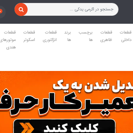
0
قطعات
قطعات
برچسب
برند
قطعات
قطعات
قطعات
داخلی
ظاهری
ها
ها
انژکتوری
اسکوتر
موتورهای
هندی