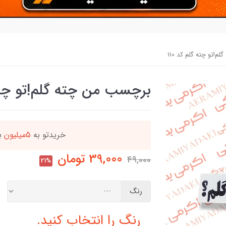
!تو چته گلم کد 110
برچسب من چته گلم!تو چته گ
دد
خریدتو به
5میلیون
بر
39,000
تومان
49,000
21%
رنگ
رنگ را انتخاب کنید.