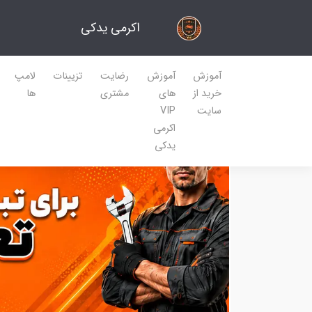
اکرمی یدکی
آموزش
آموزش
رضایت
تزیینات
لامپ
خرید از
های
مشتری
ها
سایت
VIP
اکرمی
یدکی