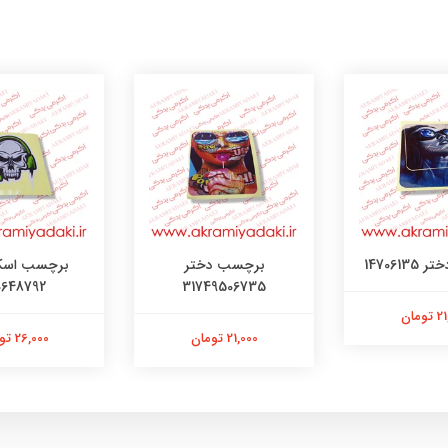
147061
برچسب دختر
برچسب اسک
0648792
31749506735
ومان
21,000 تومان
26,000 تومان