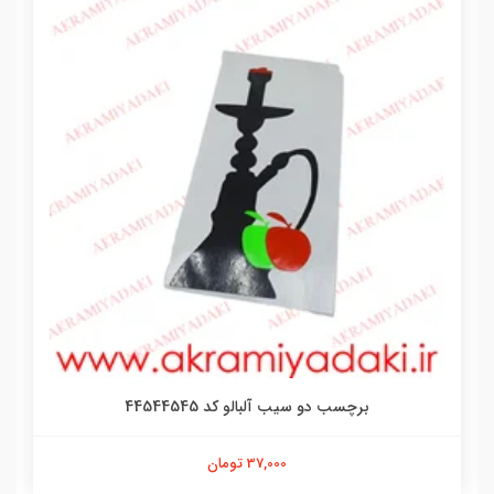
برچسب دو سیب آلبالو کد 44544545
37,000 تومان