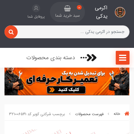
اکرمی
0
یدکی
سبد خرید شما
پروفایل شما
دسته بندی محصولات
خانه
فهرست محصولات
برچسب شرکتی کویر کد 321006541