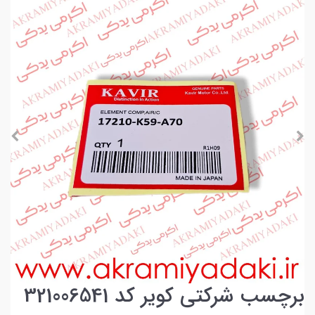
برچسب شرکتی کویر کد 321006541