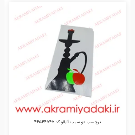
برچسب دو سیب آلبالو کد 44544545