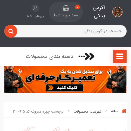
اکرمی
0
یدکی
سبد خرید شما
پروفایل شما
دسته بندی محصولات
خانه
فهرست محصولات
برچسب چهره معروف کد 320915