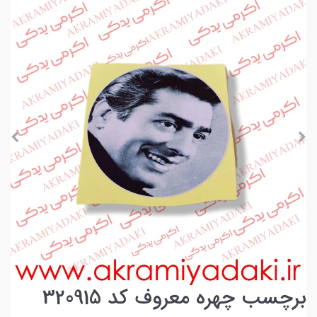
برچسب چهره معروف کد 320915