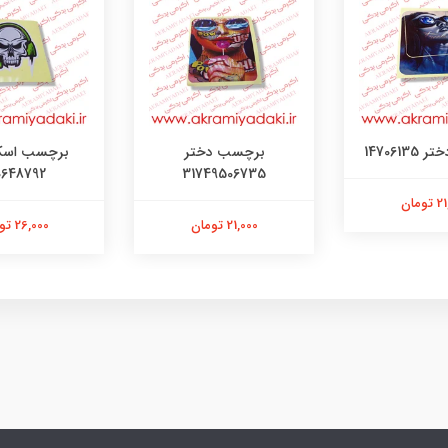
147061
برچسب دختر
برچسب اسک
0648792
31749506735
ومان
21,000 تومان
26,000 تومان