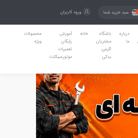
ورود کاربران
سبد خرید شما
درباره
باشگاه
خانه
آموزش
محصولات
ما
مشتریان
رایگان
ویژه
اکرمی
تعمیرات
یدکی
موتورسیکلت