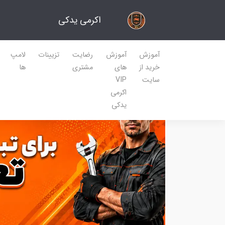
اکرمی یدکی
آموزش
آموزش
رضایت
تزیینات
لامپ
خرید از
های
مشتری
ها
سایت
VIP
اکرمی
یدکی