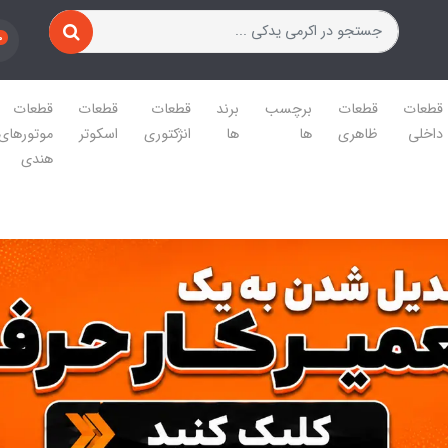
0
قطعات
قطعات
برچسب
برند
قطعات
قطعات
قطعات
داخلی
ظاهری
ها
ها
انژکتوری
اسکوتر
موتورهای
هندی