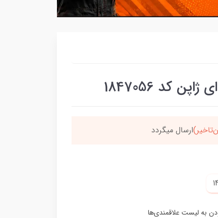
 کد 1847056
سون،ارسالت‌رایگانه