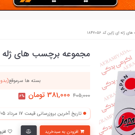
ژله ای ژاپن کد 1847056
مجموعه برچسب های ژله ای ژاپن
دد
خریدتو به
5میلیون
بر
381,000
تومان
405,000
6%
تاریخ آخرین بروزرسانی قیمت
17 مرداد 1405
افزودن به سبدخرید
افزودن به لیست علاقمندی‌ها