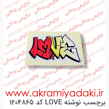
برچسب نوشته LOVE کد 1204865