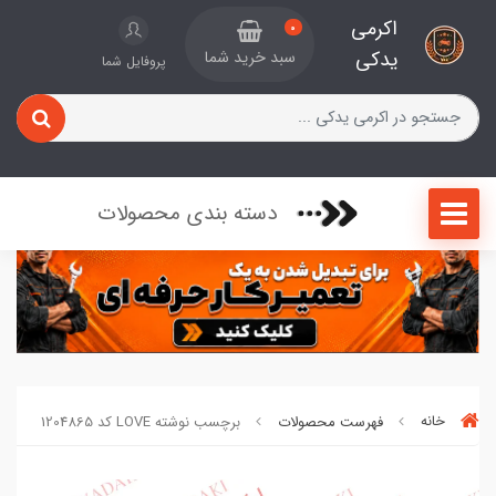
اکرمی
0
یدکی
سبد خرید شما
پروفایل شما
دسته بندی محصولات
خانه
فهرست محصولات
برچسب نوشته LOVE کد 1204865